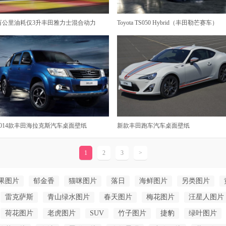
百公里油耗仅3升丰田雅力士混合动力版高清壁纸
Toyota TS050 Hybrid（丰田勒芒赛车）
2014款丰田海拉克斯汽车桌面壁纸
新款丰田跑车汽车桌面壁纸
1
2
3
>
果图片
郁金香
猫咪图片
落日
海鲜图片
另类图片
雷克萨斯
青山绿水图片
春天图片
梅花图片
汪星人图片
荷花图片
老虎图片
SUV
竹子图片
捷豹
绿叶图片