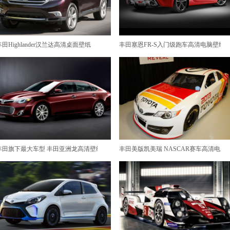
id ）
丰田Highlander汉兰达高清桌面壁纸
丰田塞恩FR-S入门级跑车高清电脑壁纸
丰田旗下最大车型 丰田亚洲龙高清壁纸
丰田美版凯美瑞 NASCAR赛车高清电脑