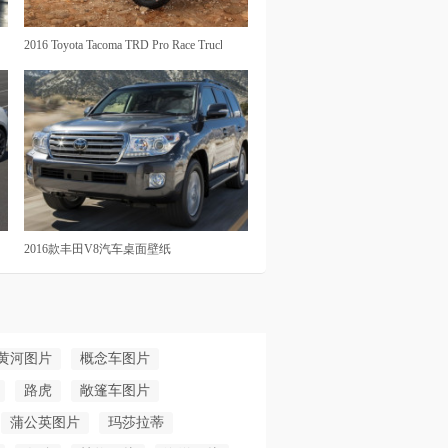
2016 Toyota Tacoma TRD Pro Race Truck（丰田皮卡改装跑车）
2016款丰田V8汽车桌面壁纸
黄河图片
概念车图片
路虎
敞篷车图片
蒲公英图片
玛莎拉蒂