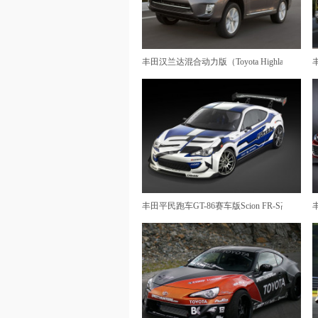
丰田汉兰达混合动力版（Toyota Highlander Hybr
丰田平民跑车GT-86赛车版Scion FR-S高清壁纸