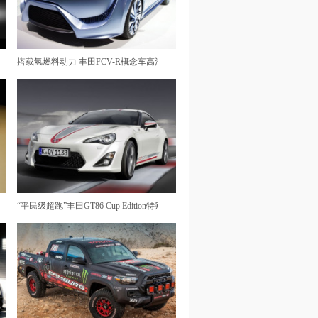
搭载氢燃料动力 丰田FCV-R概念车高清壁纸
壁纸
“平民级超跑”丰田GT86 Cup Edition特别限量版