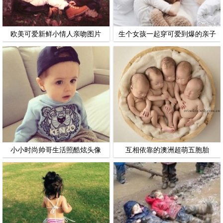
欧美可爱新鲜小情人亲吻图片
生个女孩一起穿可爱到爆的亲子
装吧
小小时尚帅哥生活照酷炫头像
互相依靠的澳洲超萌五胞胎