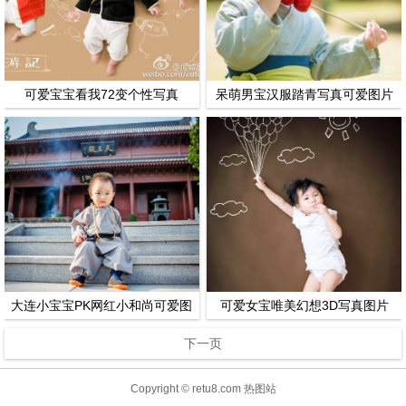
可爱宝宝看我72变个性写真
呆萌男宝汉服踏青写真可爱图片
大连小宝宝PK网红小和尚可爱图
可爱女宝唯美幻想3D写真图片
片
下一页
Copyright © retu8.com 热图站