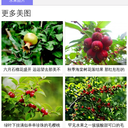
水果图片
更多美图
六月石榴花盛开 远远望去那美不
秋季海棠树花落结果 那红彤彤的
胜收的花朵像一个个小喇叭
果实像孩子圆圆的脸蛋可爱极了
绿叶下挂满似串串珍珠的毛樱桃
罕见水果之一簇簇酸甜可口的毛